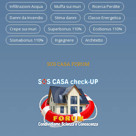
Infiltrazioni Acqua
Muffa sui muri
Ricerca Perdite
Danni da Incendio
Stima danni
Classe Energetica
Crepe sui muri
Superbonus 110%
Ecobonus 110%
Sismabonus 110%
Ingegnere
Architetto
SOS CASA FORUM