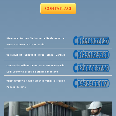
CONTATTACI
Piemonte: Torino - Biella - Vercelli- Alessandria -
Novara - Cuneo - Asti - Verbania
Valle d'Aosta - Canavese - Ivrea - Biella - Vercelli
Lombardia: Milano-Como-Varese-Monza-Pavia-
Lodi-Cremona-Brescia-Bergamo-Mantova
Veneto: Verona-Rovigo-Vicenza-Venezia-Treviso-
Padova-Belluno