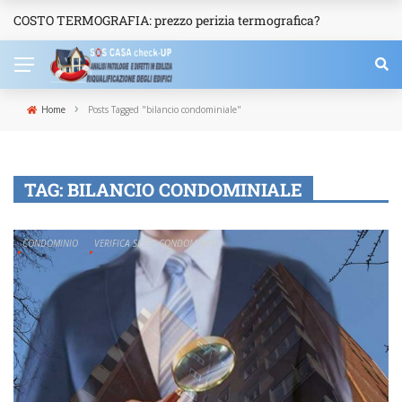
COSTO TERMOGRAFIA: prezzo perizia termografica?
NEWS
›
Home
Posts Tagged "bilancio condominiale"
TAG:
BILANCIO CONDOMINIALE
CONDOMINIO
VERIFICA SPESE CONDOMINALI