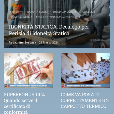
CEDIMENTI
IDONEITÀ STATICA
METODI DIAGNOSTICI
PATOLOGIE
PROVE DI CARICO
VERIFICHE TERMOIGROMETRICHE PARETI
IDONEITÀ STATICA: Decalogo per
Perizia di Idoneità Statica
Redazione Soscasa
22 Marzo 2024
SUPERBONUS 110%
COME VA POSATO
Quando serve il
CORRETTAMENTE UN
certificato di
CAPPOTTO TERMICO
conformità
21 Novembre 2020