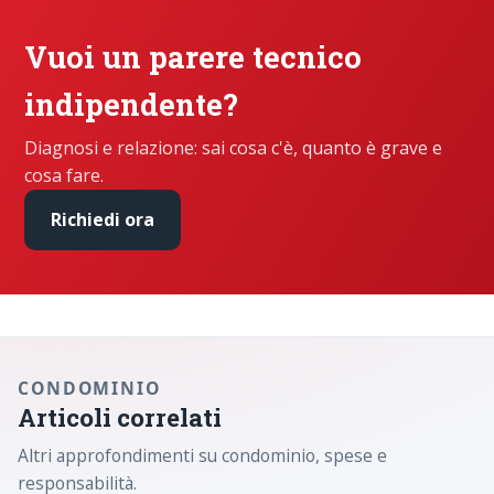
Vuoi un parere tecnico
indipendente?
Diagnosi e relazione: sai cosa c'è, quanto è grave e
cosa fare.
Richiedi ora
CONDOMINIO
Articoli correlati
Altri approfondimenti su condominio, spese e
responsabilità.