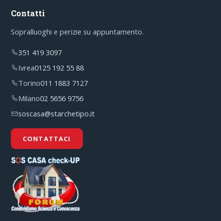
Contatti
Sopralluoghi e perizie su appuntamento.
351 419 3097
Ivrea
0125 192 55 88
Torino
011 1883 7127
Milano
02 5656 9756
soscasa@starchetipo.it
CONTATTACI