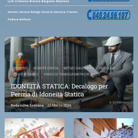
Lodi-Cremona-Brescia-Bergamo-Mantova
Veneto: Verona-Rovigo-Vicenza-Venezia-Treviso-
Padova-Belluno
CEDIMENTI
IDONEITÀ STATICA
METODI DIAGNOSTICI
PATOLOGIE
PROVE DI CARICO
VERIFICHE TERMOIGROMETRICHE PARETI
IDONEITÀ STATICA: Decalogo per
Perizia di Idoneità Statica
Redazione Soscasa
22 Marzo 2024