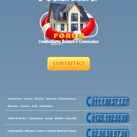
CONTATTACI
Piemonte: Torino - Biella - Vercelli- Alessandria -
Novara - Cuneo - Asti - Verbania
Valle d'Aosta - Canavese - Ivrea - Biella - Vercelli
Lombardia: Milano-Como-Varese-Monza-Pavia-