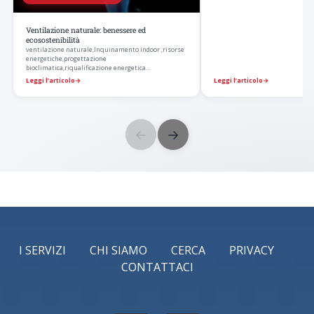
Ventilazione naturale: benessere ed
ecosostenibilità
ventilazione naturale,Inquinamento indoor ,risorse
energetiche,progettazione
bioclimatica,riqualificazione energetica
edifici,architettura…
Leggi l’articolo
→
Leggi l’articolo
→
←
→
I SERVIZI
CHI SIAMO
CERCA
PRIVACY
CONTATTACI