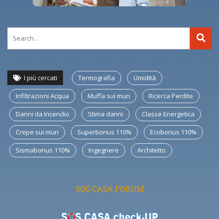
I più cercati
Termografia
Umidità
Infiltrazioni Acqua
Muffa sui muri
Ricerca Perdite
Danni da Incendio
Stima danni
Classe Energetica
Crepe sui muri
Superbonus 110%
Ecobonus 110%
Sismabonus 110%
Ingegnere
Architetto
SOS CASA FORUM