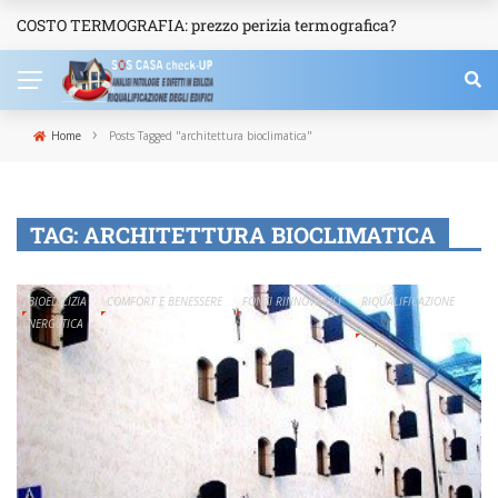
COSTO TERMOGRAFIA: prezzo perizia termografica?
NEWS
›
Home
Posts Tagged "architettura bioclimatica"
TAG:
ARCHITETTURA BIOCLIMATICA
BIOEDILIZIA
COMFORT E BENESSERE
FONTI RINNOVABILI
RIQUALIFICAZIONE
ENERGETICA