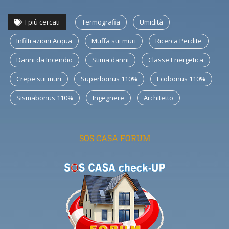
I più cercati
Termografia
Umidità
Infiltrazioni Acqua
Muffa sui muri
Ricerca Perdite
Danni da Incendio
Stima danni
Classe Energetica
Crepe sui muri
Superbonus 110%
Ecobonus 110%
Sismabonus 110%
Ingegnere
Architetto
SOS CASA FORUM