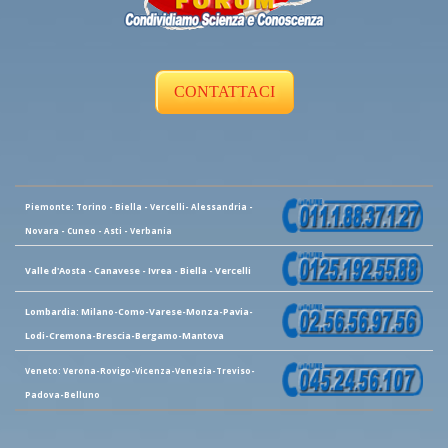
CONTATTACI
Piemonte: Torino - Biella - Vercelli- Alessandria -
Novara - Cuneo - Asti - Verbania
Valle d'Aosta - Canavese - Ivrea - Biella - Vercelli
Lombardia: Milano-Como-Varese-Monza-Pavia-
Lodi-Cremona-Brescia-Bergamo-Mantova
Veneto: Verona-Rovigo-Vicenza-Venezia-Treviso-
Padova-Belluno