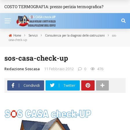
COSTO TERMOGRAFIA: prezzo perizia termografica?
NEWS
›
›
›
Home
Servizi
Consulenza per la diagnosi delle costruzioni
sos-
casa-check-up
sos-casa-check-up
Redazione Soscasa
11 Febbraio 2012
0
476
Condividi
Twitter