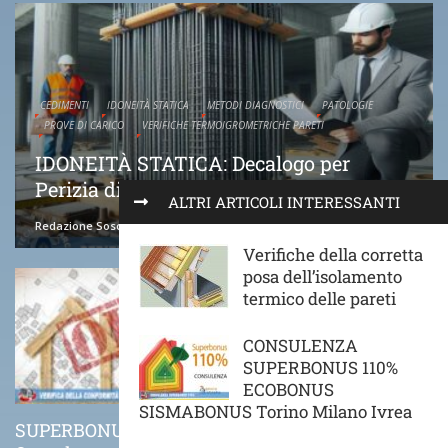
CEDIMENTI
IDONEITÀ STATICA
METODI DIAGNOSTICI
PATOLOGIE
PROVE DI CARICO
VERIFICHE TERMOIGROMETRICHE PARETI
IDONEITÀ STATICA: Decalogo per
Perizia di Idoneità Statica
ALTRI ARTICOLI INTERESSANTI
Redazione Soscasa
22 Marzo 2024
Verifiche della corretta
posa dell’isolamento
termico delle pareti
CONSULENZA
SUPERBONUS 110%
ECOBONUS
SISMABONUS Torino Milano Ivrea
SUPERBONUS 110%
COME VA POSATO