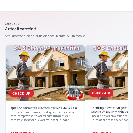
CHECK-UP
Articoli correlati
Altri approfondimenti sulla diagnosi tecnica dell'immobile.
CHECK-UP
CHECK-UP
Checkup preventivo prima del
Quando serve una diagnosi tecnica della casa
vendita di un immobile cas
Tutti i casi in cui serve una diagnosi tecnica della
casa: compravendita, conformità urbanistica e
Checkup preventivo prima dell’ac
catastale, locazione, lavori mal eseguiti, danni…
un immobile casa o capannone
Leggi l’articolo
→
Leggi l’articolo
→