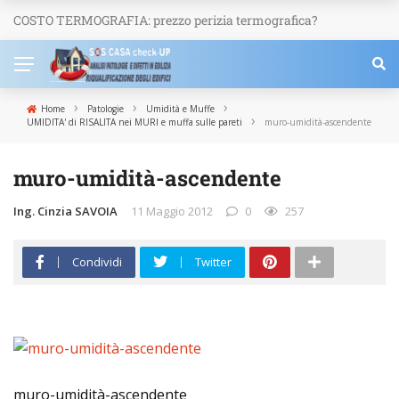
COSTO TERMOGRAFIA: prezzo perizia termografica?
NEWS
›
›
›
Home
Patologie
Umidità e Muffe
›
UMIDITA' di RISALITA nei MURI e muffa sulle pareti
muro-umidità-ascendente
muro-umidità-ascendente
Ing. Cinzia SAVOIA
11 Maggio 2012
0
257
Condividi
Twitter
muro-umidità-ascendente