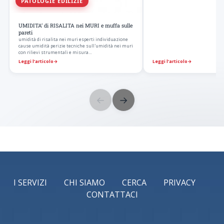
PATOLOGIE EDILIZIE
UMIDITA’ di RISALITA nei MURI e muffa sulle
pareti
umidità di risalita nei muri esperti individuazione
cause umidità perizie tecniche sull'umidità nei muri
con rilievi strumentali e misura…
Leggi l’articolo
→
Leggi l’articolo
→
←
→
I SERVIZI
CHI SIAMO
CERCA
PRIVACY
CONTATTACI