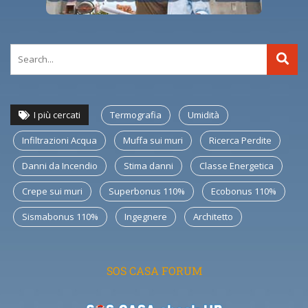
I più cercati
Termografia
Umidità
Infiltrazioni Acqua
Muffa sui muri
Ricerca Perdite
Danni da Incendio
Stima danni
Classe Energetica
Crepe sui muri
Superbonus 110%
Ecobonus 110%
Sismabonus 110%
Ingegnere
Architetto
SOS CASA FORUM