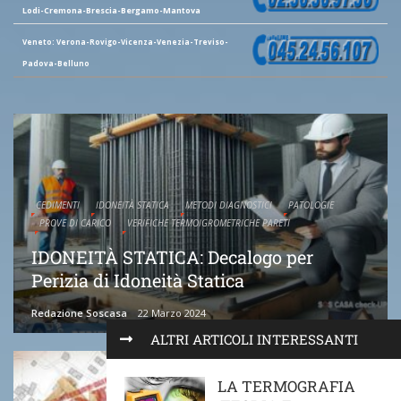
Lodi-Cremona-Brescia-Bergamo-Mantova
Veneto: Verona-Rovigo-Vicenza-Venezia-Treviso-
Padova-Belluno
CEDIMENTI
IDONEITÀ STATICA
METODI DIAGNOSTICI
PATOLOGIE
PROVE DI CARICO
VERIFICHE TERMOIGROMETRICHE PARETI
IDONEITÀ STATICA: Decalogo per
Perizia di Idoneità Statica
Redazione Soscasa
22 Marzo 2024
ALTRI ARTICOLI INTERESSANTI
LA TERMOGRAFIA