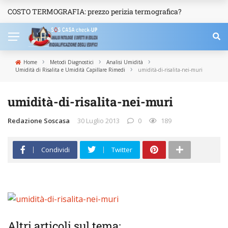
COSTO TERMOGRAFIA: prezzo perizia termografica?
NEWS
›
›
›
Home
Metodi Diagnostici
Analisi Umidità
›
Umidità di Risalita e Umidità Capillare Rimedi
umidità-di-risalita-nei-muri
umidità-di-risalita-nei-muri
Redazione Soscasa
30 Luglio 2013
0
189
Condividi
Twitter
Altri articoli sul tema: