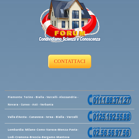
CONTATTACI
Piemonte: Torino - Biella - Vercelli- Alessandria -
Novara - Cuneo - Asti - Verbania
Valle d'Aosta - Canavese - Ivrea - Biella - Vercelli
Lombardia: Milano-Como-Varese-Monza-Pavia-
Lodi-Cremona-Brescia-Bergamo-Mantova