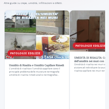
Altre guide su crepe, umidità, infiltrazioni e difetti.
PATOLOGIE EDILIZIE
PATOLOGIE EDILIZIE
UMIDITÀ DI RISALITA: Come 
dell’umidità nei muri con la 
Umidità di risalita nei muri com
Umidità di Risalita e Umidità Capillare Rimedi
aiutare ad individuare la causa d
L'umidità di risalita e l'umidità cappillare sono il
risalita capillare nei muri termo
principale problema delle murature termografia
umidità di risalita rimedi analisi termografica…