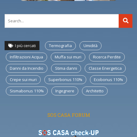
I più cercati
Termografia
Umidità
Infiltrazioni Acqua
Muffa sui muri
Ricerca Perdite
Danni da Incendio
Stima danni
Classe Energetica
Crepe sui muri
Superbonus 110%
Ecobonus 110%
Sismabonus 110%
Ingegnere
Architetto
SOS CASA FORUM