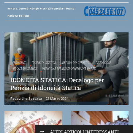
Veneto: Verona-Rovigo-Vicenza-Venezia-Treviso-
Padova-Belluno
CEDIMENTI
IDONEITÀ STATICA
METODI DIAGNOSTICI
PATOLOGIE
PROVE DI CARICO
VERIFICHE TERMOIGROMETRICHE PARETI
IDONEITÀ STATICA: Decalogo per
Perizia di Idoneità Statica
Redazione Soscasa
22 Marzo 2024
ALTRI ARTICOLI INTERESSANTI