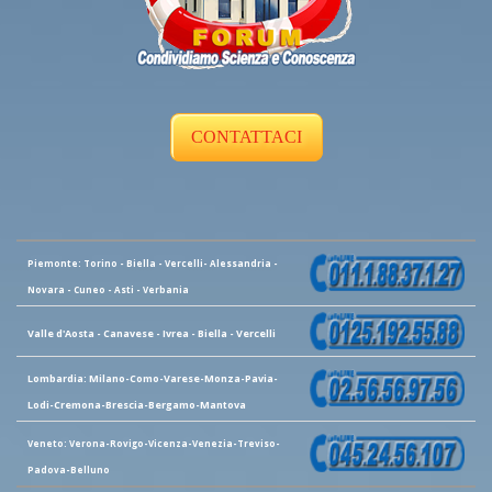
CONTATTACI
Piemonte: Torino - Biella - Vercelli- Alessandria -
Novara - Cuneo - Asti - Verbania
Valle d'Aosta - Canavese - Ivrea - Biella - Vercelli
Lombardia: Milano-Como-Varese-Monza-Pavia-
Lodi-Cremona-Brescia-Bergamo-Mantova
Veneto: Verona-Rovigo-Vicenza-Venezia-Treviso-
Padova-Belluno