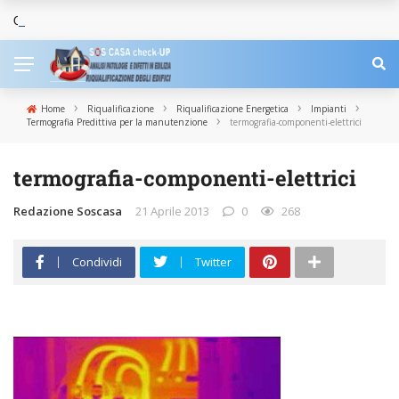
COSTO TERMOGRAFIA: prezzo perizia termografica?
NEWS
›
›
›
›
Home
Riqualificazione
Riqualificazione Energetica
Impianti
›
Termografia Predittiva per la manutenzione
termografia-componenti-elettrici
termografia-componenti-elettrici
Redazione Soscasa
21 Aprile 2013
0
268
Condividi
Twitter