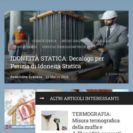
CEDIMENTI
IDONEITÀ STATICA
METODI DIAGNOSTICI
PATOLOGIE
PROVE DI CARICO
VERIFICHE TERMOIGROMETRICHE PARETI
IDONEITÀ STATICA: Decalogo per
Perizia di Idoneità Statica
Redazione Soscasa
22 Marzo 2024
ALTRI ARTICOLI INTERESSANTI
TERMOGRAFIA:
Misura termografica
della muffa e