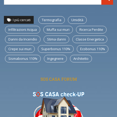
I più cercati
Termografia
Umidità
Infiltrazioni Acqua
Muffa sui muri
Ricerca Perdite
Danni da Incendio
Stima danni
Classe Energetica
Crepe sui muri
Superbonus 110%
Ecobonus 110%
Sismabonus 110%
Ingegnere
Architetto
SOS CASA FORUM