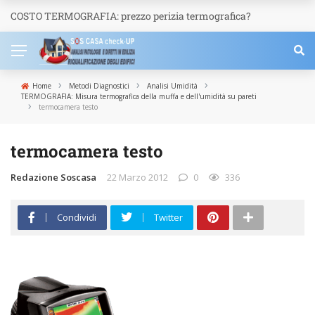
COSTO TERMOGRAFIA: prezzo perizia termografica?
NEWS
›
›
›
Home
Metodi Diagnostici
Analisi Umidità
TERMOGRAFIA: Misura termografica della muffa e dell'umidità su pareti
›
termocamera testo
termocamera testo
Redazione Soscasa
22 Marzo 2012
0
336
Condividi
Twitter