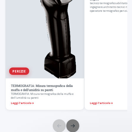
tecnico termografico abilitato un
ingegnere architetto tecnici termo
operatore termografico perizia 
PERIZIE
TERMOGRAFIA: Misura termografica della
muffa e dell’umidità su pareti
TERMOGRAFIA: Misura termografica della muffa e
dell'umidità su pareti
Leggi l’articolo
→
Leggi l’articolo
→
←
→