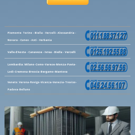
Piemonte: Torino - Biella - Vercelli- Alessandria -
Novara - Cuneo - Asti - Verbania
Valle d'Aosta - Canavese - Ivrea - Biella - Vercelli
Lombardia: Milano-Como-Varese-Monza-Pavia-
Lodi-Cremona-Brescia-Bergamo-Mantova
Veneto: Verona-Rovigo-Vicenza-Venezia-Treviso-
Padova-Belluno