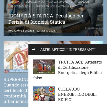
CEDIMENTI
IDONEITÀ STATICA
METODI DIAGNOSTICI
PATOLOGIE
PROVE DI CARICO
VERIFICHE TERMOIGROMETRICHE PARETI
IDONEITÀ STATICA: Decalogo per
Perizia di Idoneità Statica
Redazione Soscasa
22 Marzo 2024
ALTRI ARTICOLI INTERESSANTI
TRUFFA ACE: Attestato
di Certificazione
Energetica degli Edifici
falso
SUPERBONUS 110%
COME VA POSATO
Quando serve il
CORRETTAMENTE UN
COLLAUDO
certificato di
CAPPOTTO TERMICO
ENERGETICO DEGLI
conformità
21 Novembre 2020
EDIFICI
urbanistica?