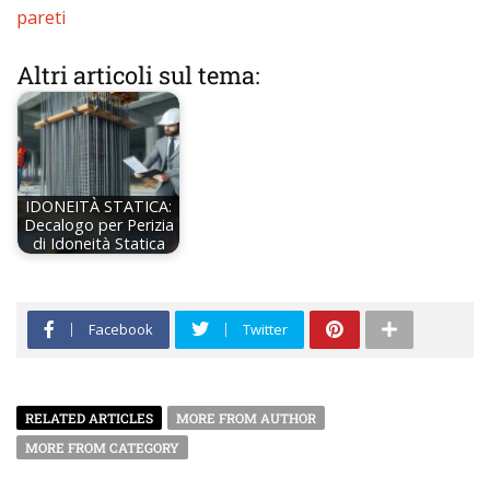
Altri articoli sul tema:
IDONEITÀ STATICA:
Decalogo per Perizia
di Idoneità Statica
Facebook
Twitter
RELATED ARTICLES
MORE FROM AUTHOR
MORE FROM CATEGORY