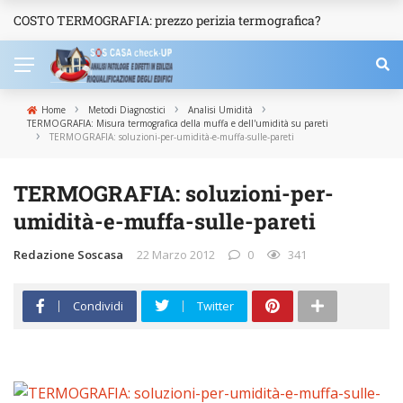
COSTO TERMOGRAFIA: prezzo perizia termografica?
NEWS
›
›
›
Home
Metodi Diagnostici
Analisi Umidità
TERMOGRAFIA: Misura termografica della muffa e dell'umidità su pareti
›
TERMOGRAFIA: soluzioni-per-umidità-e-muffa-sulle-pareti
TERMOGRAFIA: soluzioni-per-
umidità-e-muffa-sulle-pareti
Redazione Soscasa
22 Marzo 2012
0
341
Condividi
Twitter