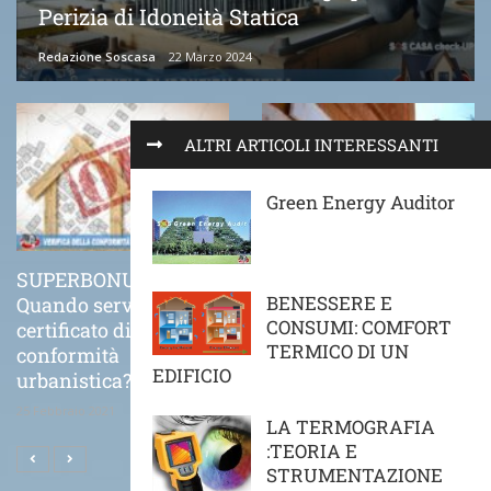
Perizia di Idoneità Statica
Redazione Soscasa
22 Marzo 2024
ALTRI ARTICOLI INTERESSANTI
Green Energy Auditor
SUPERBONUS 110%
COME VA POSATO
BENESSERE E
Quando serve il
CORRETTAMENTE UN
CONSUMI: COMFORT
certificato di
CAPPOTTO TERMICO
TERMICO DI UN
conformità
21 Novembre 2020
EDIFICIO
urbanistica?
25 Febbraio 2021
LA TERMOGRAFIA
:TEORIA E
STRUMENTAZIONE