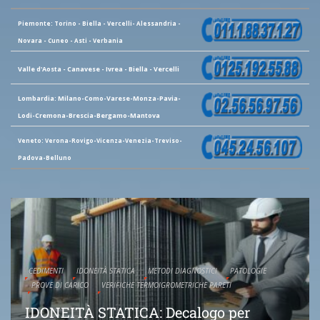
Piemonte: Torino - Biella - Vercelli- Alessandria -
Novara - Cuneo - Asti - Verbania
Valle d'Aosta - Canavese - Ivrea - Biella - Vercelli
Lombardia: Milano-Como-Varese-Monza-Pavia-
Lodi-Cremona-Brescia-Bergamo-Mantova
Veneto: Verona-Rovigo-Vicenza-Venezia-Treviso-
Padova-Belluno
CEDIMENTI
IDONEITÀ STATICA
METODI DIAGNOSTICI
PATOLOGIE
PROVE DI CARICO
VERIFICHE TERMOIGROMETRICHE PARETI
IDONEITÀ STATICA: Decalogo per