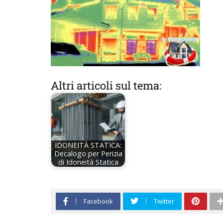
Altri articoli sul tema:
IDONEITÀ STATICA:
Decalogo per Perizia
di Idoneità Statica
Facebook
Twitter