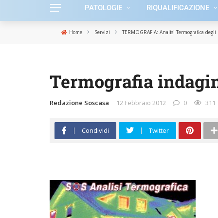
PATOLOGIE
RIQUALIFICAZIONE
›
›
Home
Servizi
TERMOGRAFIA: Analisi Termografica degli E
Termografia indagin
Redazione Soscasa
12 Febbraio 2012
0
311
Condividi
Twitter