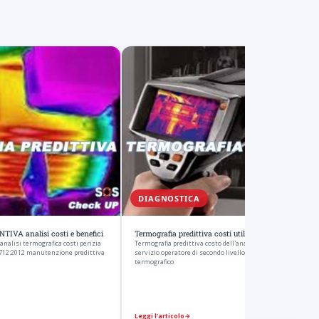
DIAGNOSTICA
A analisi costi e benefici
Termografia predittiva costi utilizzo e vantaggi
lisi termografica costi perizia
Termografia predittiva costo dell'analisi termografica preve
 9712:2012 manutenzione predittiva
servizio operatore di secondo livello II UNI EN 473-ISO 9712 
termografico
Leggi l’articolo
→