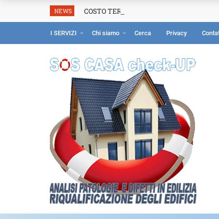
COSTO TERMOGRAFIA: prezzo perizia ter
NEWS
I SERVIZI
Chi siamo
Cerca
Privacy
Contat