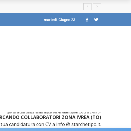
martedì, Giugno 23
Sponsor of Consulenza Tecnica Ingegnerie Architetti Esperti SOS Casa Check UP
RCANDO COLLABORATORI ZONA IVREA (TO)
tua candidatura con CV a info @ starchetipo.it.