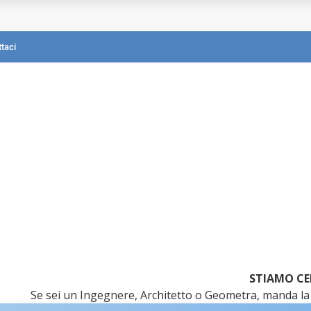
mografica?
taci
STIAMO CE
Se sei un Ingegnere, Architetto o Geometra, manda la 