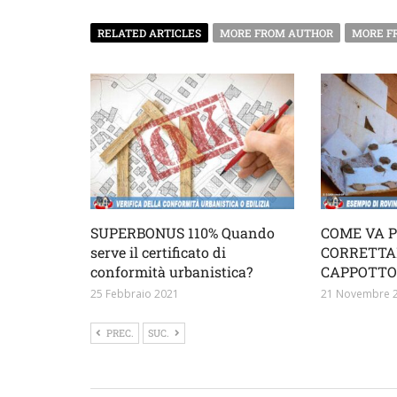
RELATED ARTICLES
MORE FROM AUTHOR
MORE F
SUPERBONUS 110% Quando
COME VA 
serve il certificato di
CORRETTA
conformità urbanistica?
CAPPOTTO
25 Febbraio 2021
21 Novembre 
PREC.
SUC.