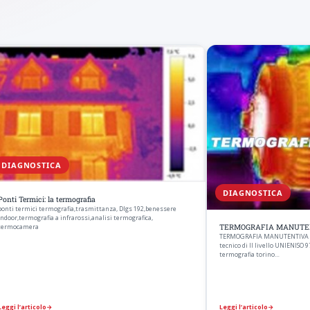
DIAGNOSTICA
DIAGNOSTICA
Ponti Termici: la termografia
ponti termici termografia,trasmittanza, Dlgs 192,benessere
indoor,termografia a infrarossi,analisi termografica,
termocamera
TERMOGRAFIA MANUTENTIV
TERMOGRAFIA MANUTENTIVA ana
tecnico di II livello UNIENISO
termografia torino…
Leggi l’articolo
→
Leggi l’articolo
→