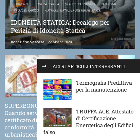
CEDIMENTI
IDONEITÀ STATICA
METODI DIAGNOSTICI
PATOLOGIE
PROVE DI CARICO
VERIFICHE TERMOIGROMETRICHE PARETI
IDONEITÀ STATICA: Decalogo per
Perizia di Idoneità Statica
Redazione Soscasa
22 Marzo 2024
ALTRI ARTICOLI INTERESSANTI
Termografia Predittiva
per la manutenzione
SUPERBONUS 110%
COME VA POSATO
TRUFFA ACE: Attestato
Quando serve il
CORRETTAMENTE UN
di Certificazione
certificato di
CAPPOTTO TERMICO
Energetica degli Edifici
conformità
21 Novembre 2020
falso
urbanistica?