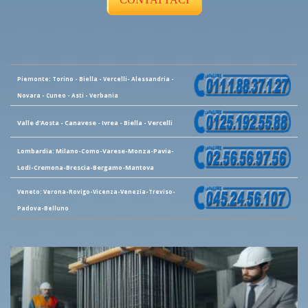
Piemonte: Torino - Biella - Vercelli- Alessandria -
Novara - Cuneo - Asti - Verbania
Valle d'Aosta - Canavese - Ivrea - Biella - Vercelli
Lombardia: Milano-Como-Varese-Monza-Pavia-
Lodi-Cremona-Brescia-Bergamo-Mantova
Veneto: Verona-Rovigo-Vicenza-Venezia-Treviso-
Padova-Belluno