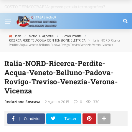
COSTO TERMOGRAFIA: prezzo perizia termografica?
NEWS
›
›
›
Home
Metodi Diagnostici
Ricerca Perdite
›
RICERCA PERDITE ACQUA CON TENSIONE ELETTRICA
Italia-NORD-Ricerca-
Perdite-Acqua-Veneto-Belluno-Padova-Rovigo-Treviso-Venezia-Verona-Vicenza
Italia-NORD-Ricerca-Perdite-
Acqua-Veneto-Belluno-Padova-
Rovigo-Treviso-Venezia-Verona-
Vicenza
Redazione Soscasa
2 Agosto 2015
0
330
Condividi
Twitter