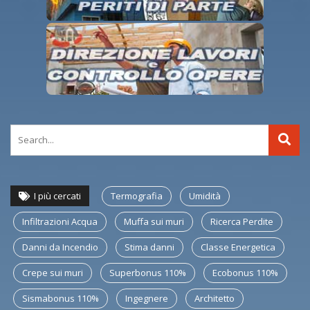
I più cercati
Termografia
Umidità
Infiltrazioni Acqua
Muffa sui muri
Ricerca Perdite
Danni da Incendio
Stima danni
Classe Energetica
Crepe sui muri
Superbonus 110%
Ecobonus 110%
Sismabonus 110%
Ingegnere
Architetto