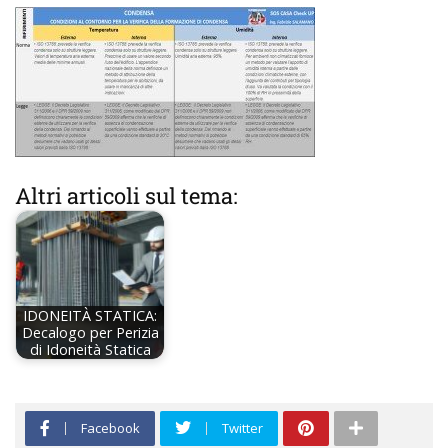
Altri articoli sul tema:
IDONEITÀ STATICA:
Decalogo per Perizia
di Idoneità Statica
Facebook
Twitter