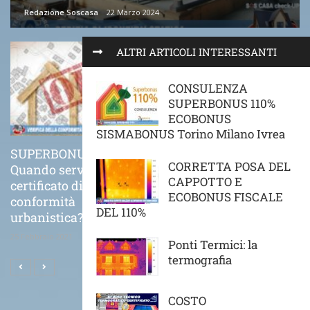
Redazione Soscasa
22 Marzo 2024
ALTRI ARTICOLI INTERESSANTI
CONSULENZA
SUPERBONUS 110%
ECOBONUS
SISMABONUS Torino Milano Ivrea
SUPERBONUS 110%
COME VA POSATO
CORRETTA POSA DEL
Quando serve il
CORRETTAMENTE UN
CAPPOTTO E
certificato di
CAPPOTTO TERMICO
ECOBONUS FISCALE
conformità
21 Novembre 2020
DEL 110%
urbanistica?
25 Febbraio 2021
Ponti Termici: la
termografia
COSTO