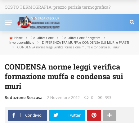
COSTO TERMOGRAFIA: prezzo perizia termografica?
NEWS
›
›
›
Home
Riqualificazione
Riqualificazione Energetica
›
Involucro edilizio
DIFFERENZA TRA MUFFA e CONDENSA SUI MURI e PARETI
›
CONDENSA norme leggi verifica formazione muffa e condensa sui muri
CONDENSA norme leggi verifica
formazione muffa e condensa sui
muri
Redazione Soscasa
2 Novembre 2012
0
393
Condividi
Twitter