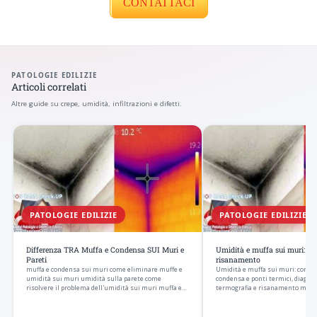
CONTATTACI
PATOLOGIE EDILIZIE
Articoli correlati
Altre guide su crepe, umidità, infiltrazioni e difetti.
PATOLOGIE EDILIZIE
PATOLOGIE EDILIZIE
Differenza TRA Muffa e Condensa SUI Muri e
Umidità e muffa sui muri: cau
Pareti
risanamento
muffa e condensa sui muri come eliminare muffe e
Umidità e muffa sui muri: come r
umidità sui muri umidità sulla parete come
condensa e ponti termici, diagnos
risolvere il problema dell'umidità sui muri muffa e…
termografia e risanamento mirato