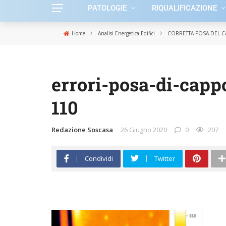
PATOLOGIE
RIQUALIFICAZIONE
›
›
Home
Analisi Energetica Edifici
CORRETTA POSA DEL C
errori-posa-di-capp
110
Redazione Soscasa
26 Giugno 2020
0
207
Condividi
Twitter