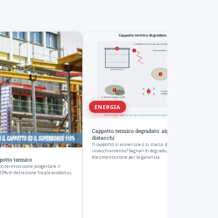
ENERGIA
Cappotto termico degradato: alghe, muffe superficiali
distacchi
Il cappotto si annerisce o si stacca: difetto di posa o
invecchiamento? Segnali di degrado, diagnosi differenziale e
documentazione per la garanzia.
ppotto termico
to termico come progettare il
110% di detrazione fiscale ecobonus