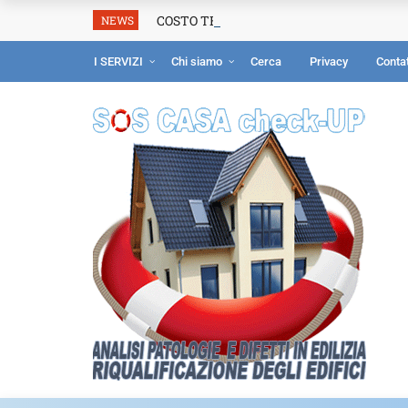
COSTO TERMOGRAFIA: prezzo perizia ter
NEWS
I SERVIZI
Chi siamo
Cerca
Privacy
Contat