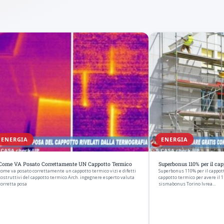
ENERGIA
ENERGIA
Come VA Posato Correttamente UN Cappotto Termico
Superbonus 110% per il ca
come va posato correttamente un cappotto termico vizi e difetti
Superbonus 110% per il cappot
costruttivi del cappotto termico Arch. ingegnere esperto valuta
cappotto termico per avere il 
corretta posa
sismabonus Torino Ivrea…