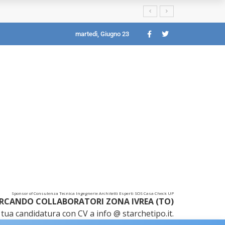
martedì, Giugno 23
Sponsor of Consulenza Tecnica Ingegnerie Architetti Esperti SOS Casa Check UP
RCANDO COLLABORATORI ZONA IVREA (TO)
tua candidatura con CV a info @ starchetipo.it.