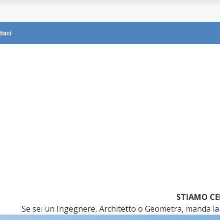
mografica?
taci
STIAMO CE
Se sei un Ingegnere, Architetto o Geometra, manda la 