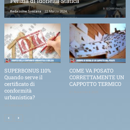
Perizia di Idoneità Statica
Redazione Soscasa
22 Marzo 2024
SUPERBONUS 110%
COME VA POSATO
Quando serve il
CORRETTAMENTE UN
certificato di
CAPPOTTO TERMICO
conformità
21 Novembre 2020
urbanistica?
25 Febbraio 2021