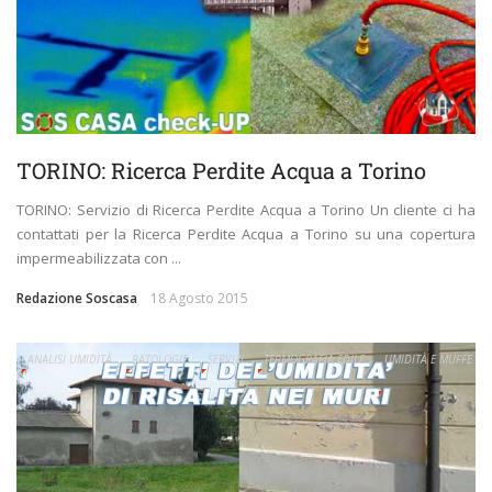
TORINO: Ricerca Perdite Acqua a Torino
TORINO: Servizio di Ricerca Perdite Acqua a Torino Un cliente ci ha
contattati per la Ricerca Perdite Acqua a Torino su una copertura
impermeabilizzata con ...
Redazione Soscasa
18 Agosto 2015
ANALISI UMIDITÀ
PATOLOGIE
SERVIZI
TERMOGRAFIA EDILE
UMIDITÀ E MUFFE