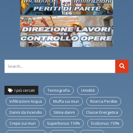
I più cercati
Termografia
Umidità
Infiltrazioni Acqua
Muffa sui muri
Ricerca Perdite
Danni da Incendio
Stima danni
Classe Energetica
Crepe sui muri
Superbonus 110%
Ecobonus 110%