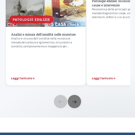
Patologie edilizie: riconoscerl
cause e intervenire
Panoramica delle principali patolo
metodo diagnostico: crepe, umidita
cedimenti, difetti e vizi acustici.
PATOLOGIE EDILIZIE
Analisi e misura dell'umidità nelle murature
Analisi e misura dell'umidità nelle murature:
metodo del carburo e igrometrico, misuratori a
contatto, campionamento e mappatura per
distinguere
Leggi l’articolo
→
Leggi l’articolo
→
←
→