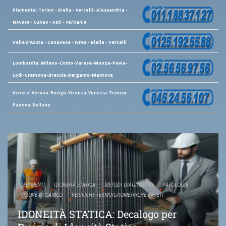
Piemonte: Torino - Biella - Vercelli- Alessandria -
Novara - Cuneo - Asti - Verbania
Valle d'Aosta - Canavese - Ivrea - Biella - Vercelli
Lombardia: Milano-Como-Varese-Monza-Pavia-
Lodi-Cremona-Brescia-Bergamo-Mantova
Veneto: Verona-Rovigo-Vicenza-Venezia-Treviso-
Padova-Belluno
CEDIMENTI
IDONEITÀ STATICA
METODI DIAGNOSTICI
PATOLOGIE
PROVE DI CARICO
VERIFICHE TERMOIGROMETRICHE PARETI
IDONEITÀ STATICA: Decalogo per