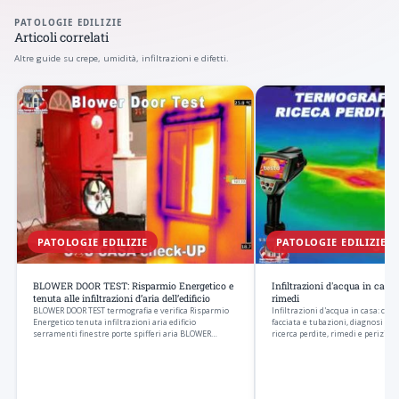
PATOLOGIE EDILIZIE
Articoli correlati
Altre guide su crepe, umidità, infiltrazioni e difetti.
PATOLOGIE EDILIZIE
PATOLOGIE EDILIZIE
Infiltrazioni d'acqua in casa:
BLOWER DOOR TEST: Risparmio Energetico e
rimedi
tenuta alle infiltrazioni d’aria dell’edificio
Infiltrazioni d'acqua in casa: caus
BLOWER DOOR TEST termografia e verifica Risparmio
facciata e tubazioni, diagnosi co
Energetico tenuta infiltrazioni aria edificio
ricerca perdite, rimedi e perizia t
serramenti finestre porte spifferi aria BLOWER
DOOR…