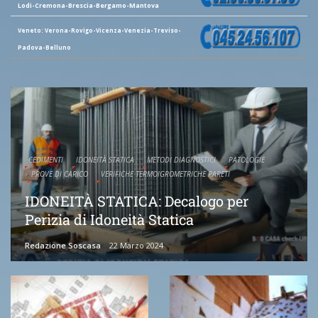
Lodi-Cremona-Brescia-Bergamo-Mantova
Veneto: Verona-Rovigo-Vicenza-Venezia-Treviso-
Padova-Belluno
CEDIMENTI
IDONEITÀ STATICA
METODI DIAGNOSTICI
PATOLOGIE
PROVE DI CARICO
VERIFICHE TERMOIGROMETRICHE PARETI
IDONEITÀ STATICA: Decalogo per
Perizia di Idoneità Statica
Redazione Soscasa
22 Marzo 2024