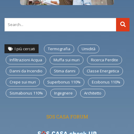
I più cercati
Termografia
Umidità
Infiltrazioni Acqua
Muffa sui muri
Ricerca Perdite
Danni da Incendio
Stima danni
Classe Energetica
Crepe sui muri
Superbonus 110%
Ecobonus 110%
Sismabonus 110%
Ingegnere
Architetto
SOS CASA FORUM