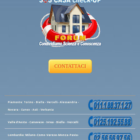
CONTATTACI
Piemonte: Torino - Biella - Vercelli- Alessandria -
Novara - Cuneo - Asti - Verbania
Valle d'Aosta - Canavese - Ivrea - Biella - Vercelli
Lombardia: Milano-Como-Varese-Monza-Pavia-