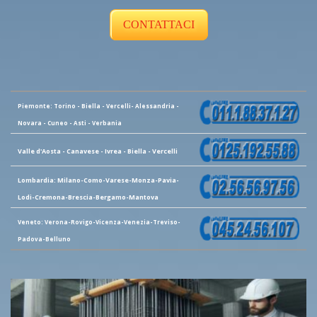
CONTATTACI
Piemonte: Torino - Biella - Vercelli- Alessandria -
Novara - Cuneo - Asti - Verbania
Valle d'Aosta - Canavese - Ivrea - Biella - Vercelli
Lombardia: Milano-Como-Varese-Monza-Pavia-
Lodi-Cremona-Brescia-Bergamo-Mantova
Veneto: Verona-Rovigo-Vicenza-Venezia-Treviso-
Padova-Belluno