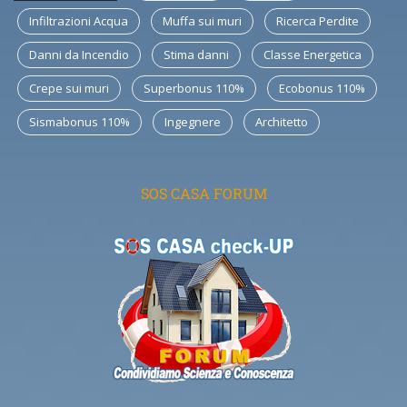
Infiltrazioni Acqua
Muffa sui muri
Ricerca Perdite
Danni da Incendio
Stima danni
Classe Energetica
Crepe sui muri
Superbonus 110%
Ecobonus 110%
Sismabonus 110%
Ingegnere
Architetto
SOS CASA FORUM