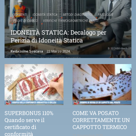
CEDIMENTI
IDONEITÀ STATICA
METODI DIAGNOSTICI
PATOLOGIE
PROVE DI CARICO
VERIFICHE TERMOIGROMETRICHE PARETI
IDONEITÀ STATICA: Decalogo per
Perizia di Idoneità Statica
Redazione Soscasa
22 Marzo 2024
SUPERBONUS 110%
COME VA POSATO
Quando serve il
CORRETTAMENTE UN
certificato di
CAPPOTTO TERMICO
conformità
21 Novembre 2020