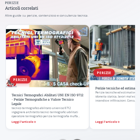
PERIZIE
Articoli correlati
Altre guide su perizie, contenzioso e consulenza tecnica.
PERIZIE
PERIZIE
Perizie tecniche ed estimativ
Perizie tecniche ed estimative s
Tecnici Termografici Abilitati UNI EN ISO 9712
idoneita statica, lavori mal esegu
- Perizie Termografiche a Valore Tecnico
incendio e infiltrazioni. Consulen
Legale
tecnico termografico abilitato unieniso 9712
ingegnere architetto tecnici termografici abilitati
operatore termografico perizia termografia muffa…
Leggi l’articolo
→
Leggi l’articolo
→