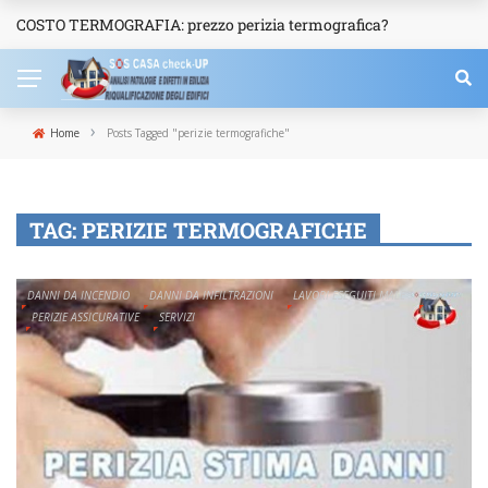
COSTO TERMOGRAFIA: prezzo perizia termografica?
NEWS
›
Home
Posts Tagged "perizie termografiche"
TAG:
PERIZIE TERMOGRAFICHE
DANNI DA INCENDIO
DANNI DA INFILTRAZIONI
LAVORI ESEGUITI MALE
PERIZIE
PERIZIE ASSICURATIVE
SERVIZI