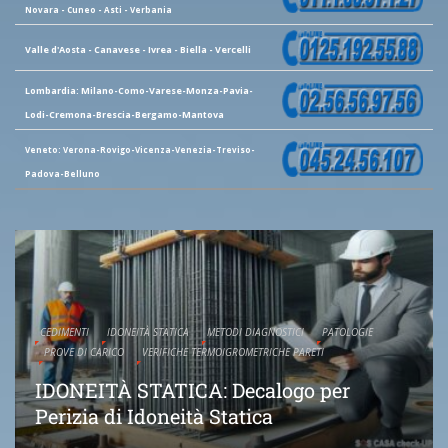
Novara - Cuneo - Asti - Verbania
Valle d'Aosta - Canavese - Ivrea - Biella - Vercelli
Lombardia: Milano-Como-Varese-Monza-Pavia-
Lodi-Cremona-Brescia-Bergamo-Mantova
Veneto: Verona-Rovigo-Vicenza-Venezia-Treviso-
Padova-Belluno
CEDIMENTI
IDONEITÀ STATICA
METODI DIAGNOSTICI
PATOLOGIE
PROVE DI CARICO
VERIFICHE TERMOIGROMETRICHE PARETI
IDONEITÀ STATICA: Decalogo per
Perizia di Idoneità Statica