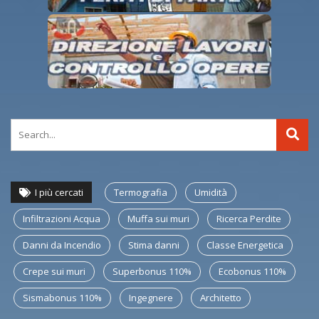
I più cercati
Termografia
Umidità
Infiltrazioni Acqua
Muffa sui muri
Ricerca Perdite
Danni da Incendio
Stima danni
Classe Energetica
Crepe sui muri
Superbonus 110%
Ecobonus 110%
Sismabonus 110%
Ingegnere
Architetto