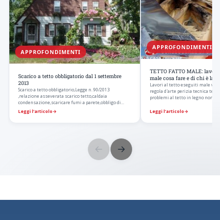
APPROFONDIMENTI
APPROFONDIMENTI
TETTO FATTO MALE: lavori al
Scarico a tetto obbligatorio dal 1 settembre
male cosa fare e di chi è la r
2013
Lavori al tetto eseguiti male veri
Scarico a tetto obbligatorio,Legge n. 90/2013
regola d'arte perizia tecnica tet
,relazione asseverata scarico tetto,caldaia
problemi al tetto in legno non is
condensazione,scaricare fumi a parete,obbligo di
scaricare…
Leggi l’articolo
→
Leggi l’articolo
→
←
→