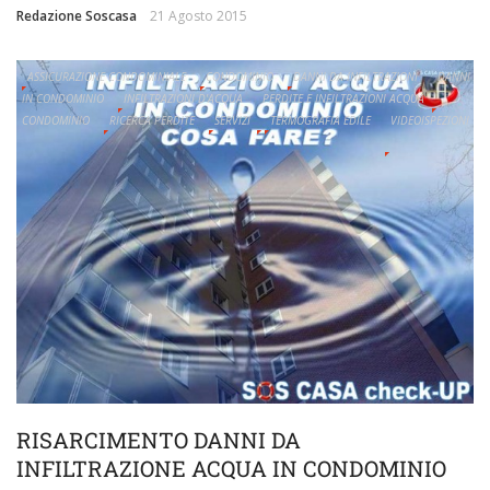
Redazione Soscasa
21 Agosto 2015
ASSICURAZIONE CONDOMINIALE
CONDOMINIO
DANNI DA INFILTRAZIONI
DANNI
IN CONDOMINIO
INFILTRAZIONI D'ACQUA
PERDITE E INFILTRAZIONI ACQUA
CONDOMINIO
RICERCA PERDITE
SERVIZI
TERMOGRAFIA EDILE
VIDEOISPEZIONI
RISARCIMENTO DANNI DA
INFILTRAZIONE ACQUA IN CONDOMINIO