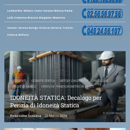
Lombardia: Milano-Como-Varese-Monza-Pavia-
Lodi-Cremona-Brescia-Bergamo-Mantova
Veneto: Verona-Rovigo-Vicenza-Venezia-Treviso-
Padova-Belluno
CEDIMENTI
IDONEITÀ STATICA
METODI DIAGNOSTICI
PATOLOGIE
PROVE DI CARICO
VERIFICHE TERMOIGROMETRICHE PARETI
IDONEITÀ STATICA: Decalogo per
Perizia di Idoneità Statica
Redazione Soscasa
22 Marzo 2024