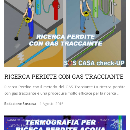
RICERCA PERDITE CON GAS TRACCIANTE
Ricerca Perdite con il metodo del GAS Tracciante La ricerca perdite
con gas tracciante è una procedura molto efficace per la ricerca ...
Redazione Soscasa
1 Agosto 2015
DANNI DA INFILTRAZIONI
IMPIANTI
INFILTRAZIONI D'ACQUA
TERMOGRAFIA
UMIDITÀ E MUFFE