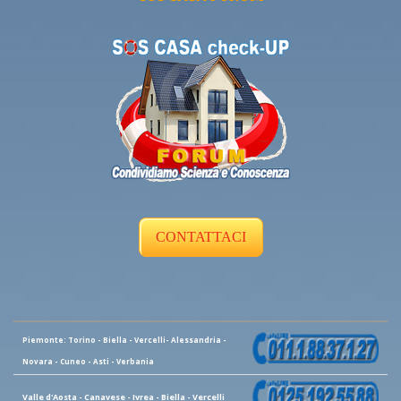
CONTATTACI
Piemonte: Torino - Biella - Vercelli- Alessandria -
Novara - Cuneo - Asti - Verbania
Valle d'Aosta - Canavese - Ivrea - Biella - Vercelli