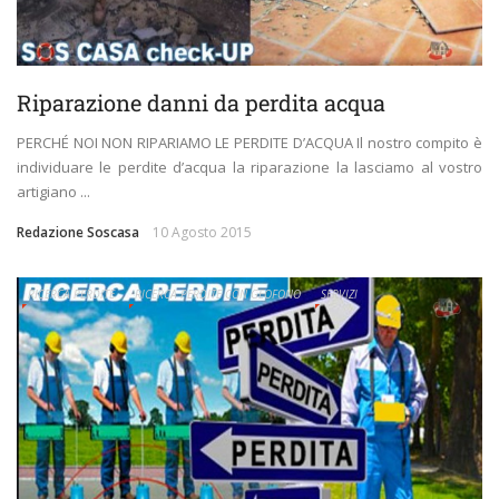
Riparazione danni da perdita acqua
PERCHÉ NOI NON RIPARIAMO LE PERDITE D’ACQUA Il nostro compito è
individuare le perdite d’acqua la riparazione la lasciamo al vostro
artigiano ...
Redazione Soscasa
10 Agosto 2015
RICERCA PERDITE
RICERCA PERDITE CON GEOFONO
SERVIZI