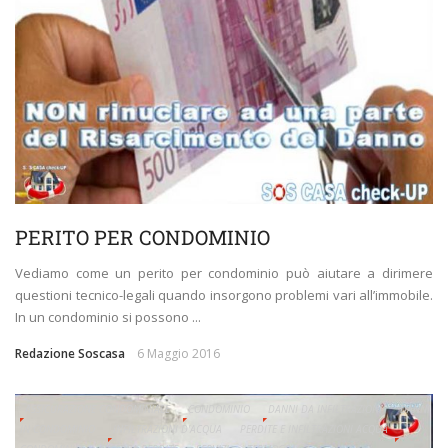
PERITO PER CONDOMINIO
Vediamo come un perito per condominio può aiutare a dirimere
questioni tecnico-legali quando insorgono problemi vari all’immobile.
In un condominio si possono ...
Redazione Soscasa
6 Maggio 2016
ASSICURAZIONE CONDOMINIALE
CONDOMINIO
DANNI DA INFILTRAZIONI
DANNI
IN CONDOMINIO
INFILTRAZIONI D'ACQUA
PERDITE E INFILTRAZIONI ACQUA