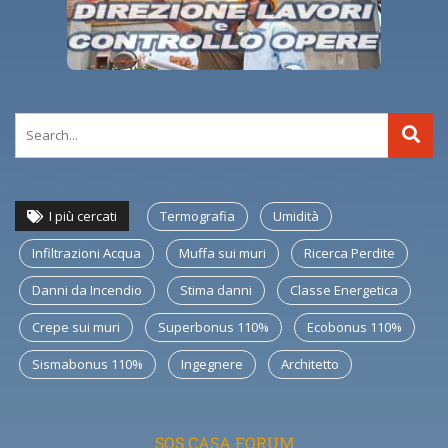
I più cercati
Termografia
Umidità
Infiltrazioni Acqua
Muffa sui muri
Ricerca Perdite
Danni da Incendio
Stima danni
Classe Energetica
Crepe sui muri
Superbonus 110%
Ecobonus 110%
Sismabonus 110%
Ingegnere
Architetto
SOS CASA FORUM