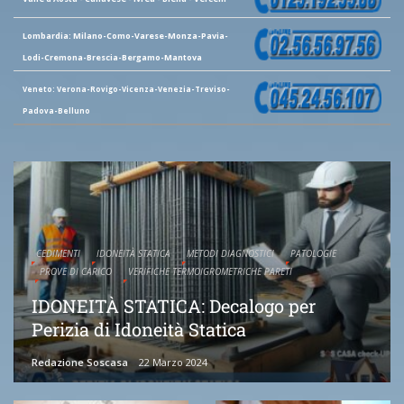
Lombardia: Milano-Como-Varese-Monza-Pavia-
Lodi-Cremona-Brescia-Bergamo-Mantova
Veneto: Verona-Rovigo-Vicenza-Venezia-Treviso-
Padova-Belluno
CEDIMENTI
IDONEITÀ STATICA
METODI DIAGNOSTICI
PATOLOGIE
PROVE DI CARICO
VERIFICHE TERMOIGROMETRICHE PARETI
IDONEITÀ STATICA: Decalogo per
Perizia di Idoneità Statica
Redazione Soscasa
22 Marzo 2024