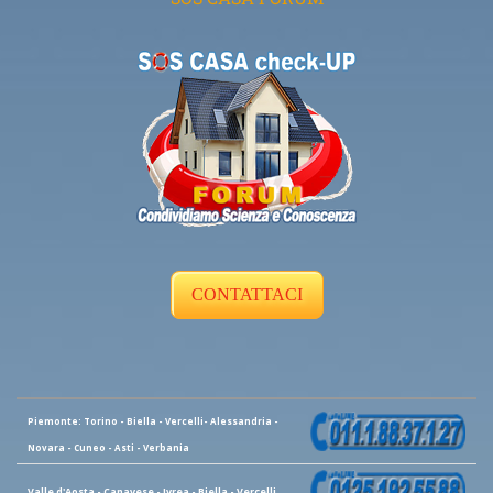
CONTATTACI
Piemonte: Torino - Biella - Vercelli- Alessandria -
Novara - Cuneo - Asti - Verbania
Valle d'Aosta - Canavese - Ivrea - Biella - Vercelli