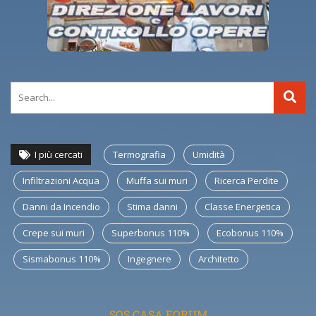
I più cercati
Termografia
Umidità
Infiltrazioni Acqua
Muffa sui muri
Ricerca Perdite
Danni da Incendio
Stima danni
Classe Energetica
Crepe sui muri
Superbonus 110%
Ecobonus 110%
Sismabonus 110%
Ingegnere
Architetto
SOS CASA FORUM