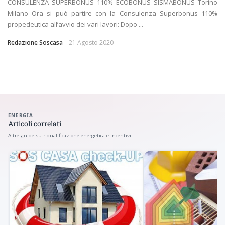
CONSULENZA SUPERBONUS 110% ECOBONUS SISMABONUS Torino
Milano Ora si può partire con la Consulenza Superbonus 110%
propedeutica all’avvio dei vari lavori: Dopo ...
Redazione Soscasa
21 Agosto 2020
ENERGIA
Articoli correlati
Altre guide su riqualificazione energetica e incentivi.