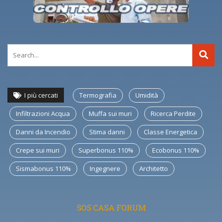
I più cercati
Termografia
Umidità
Infiltrazioni Acqua
Muffa sui muri
Ricerca Perdite
Danni da Incendio
Stima danni
Classe Energetica
Crepe sui muri
Superbonus 110%
Ecobonus 110%
Sismabonus 110%
Ingegnere
Architetto
SOS CASA FORUM