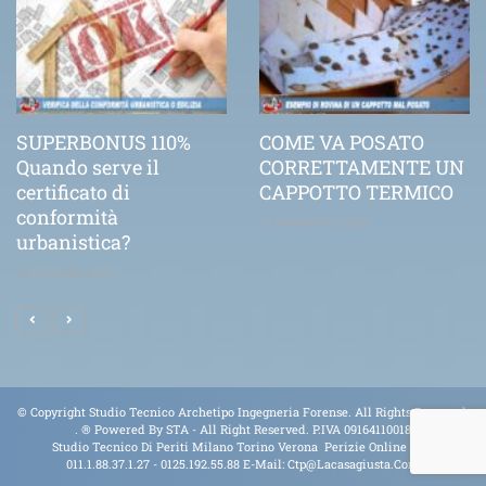
SUPERBONUS 110%
COME VA POSATO
Quando serve il
CORRETTAMENTE UN
certificato di
CAPPOTTO TERMICO
conformità
21 Novembre 2020
urbanistica?
25 Febbraio 2021
© Copyright Studio Tecnico Archetipo Ingegneria Forense. All Rights Reserved.
.
® Powered By
STA
- All Right Reserved. P.IVA 09164110018
Studio Tecnico Di Periti Milano Torino Verona Perizie Online Tel.
011.1.88.37.1.27 - 0125.192.55.88 E-Mail:
Ctp@lacasagiusta.com