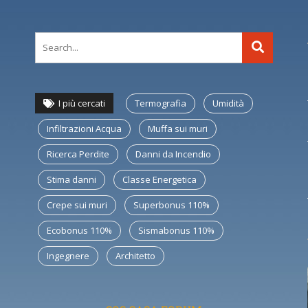
I più cercati
Termografia
Umidità
Infiltrazioni Acqua
Muffa sui muri
Ricerca Perdite
Danni da Incendio
Stima danni
Classe Energetica
Crepe sui muri
Superbonus 110%
Ecobonus 110%
Sismabonus 110%
Ingegnere
Architetto