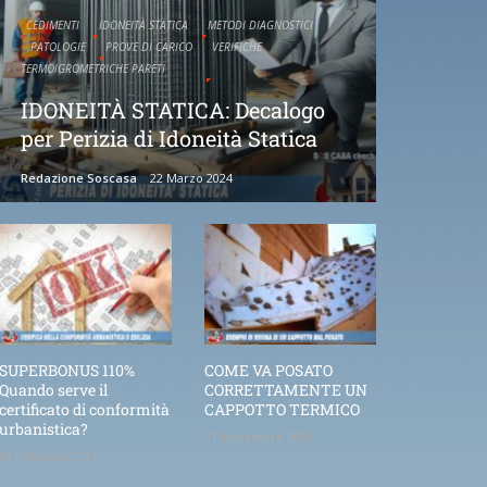
CEDIMENTI
IDONEITÀ STATICA
METODI DIAGNOSTICI
PATOLOGIE
PROVE DI CARICO
VERIFICHE
TERMOIGROMETRICHE PARETI
IDONEITÀ STATICA: Decalogo
per Perizia di Idoneità Statica
Redazione Soscasa
22 Marzo 2024
SUPERBONUS 110%
COME VA POSATO
Quando serve il
CORRETTAMENTE UN
certificato di conformità
CAPPOTTO TERMICO
urbanistica?
21 Novembre 2020
25 Febbraio 2021