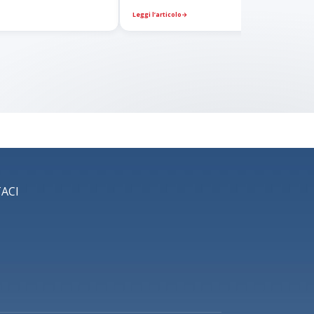
Leggi l’articolo
→
ACI