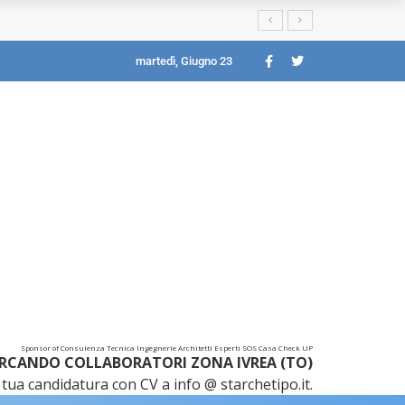
martedì, Giugno 23
Sponsor of Consulenza Tecnica Ingegnerie Architetti Esperti SOS Casa Check UP
RCANDO COLLABORATORI ZONA IVREA (TO)
tua candidatura con CV a info @ starchetipo.it.