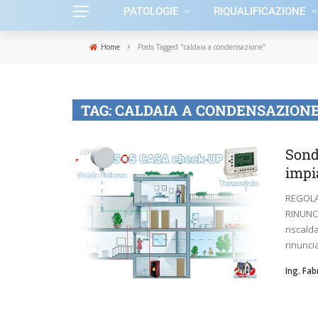
PATOLOGIE
RIQUALIFICAZIONE
›
Home
Posts Tagged "caldaia a condensazione"
TAG:
CALDAIA A CONDENSAZION
Sond
IMPIANTI
impi
REGOLA
RINUNCI
riscald
rinuncia
Ing. Fa