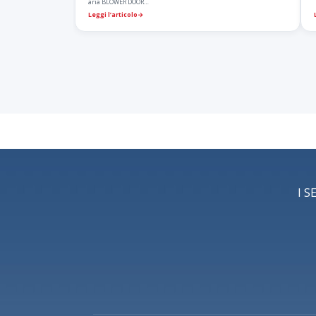
aria BLOWER DOOR…
Leggi l’articolo
→
I S