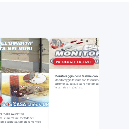
PATOLOGIE EDILIZIE
Monitoraggio delle fessure con fessurimetri e crepem
Monitoraggio fessure con fessurimetri e crepemetri: tipi di
strumento, posa, lettura nel tempo, crepe attive o passive e
in perizia e in giudizio.
ità nelle murature
 nelle murature: metodo del
tori a contatto, campionamento e