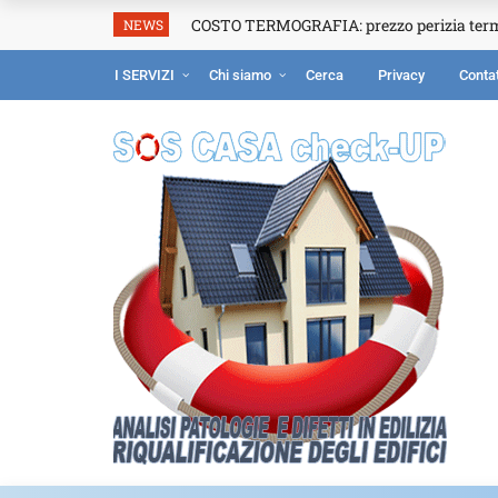
COSTO TERMOGRAFIA: prezzo perizia ter
NEWS
I SERVIZI
Chi siamo
Cerca
Privacy
Contat