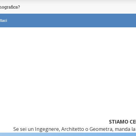
mografica?
taci
STIAMO CE
Se sei un Ingegnere, Architetto o Geometra, manda la 