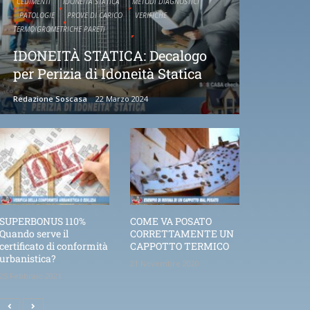
CEDIMENTI
IDONEITÀ STATICA
METODI DIAGNOSTICI
PATOLOGIE
PROVE DI CARICO
VERIFICHE
TERMOIGROMETRICHE PARETI
IDONEITÀ STATICA: Decalogo
per Perizia di Idoneità Statica
Redazione Soscasa
22 Marzo 2024
SUPERBONUS 110%
COME VA POSATO
Quando serve il
CORRETTAMENTE UN
certificato di conformità
CAPPOTTO TERMICO
urbanistica?
21 Novembre 2020
25 Febbraio 2021