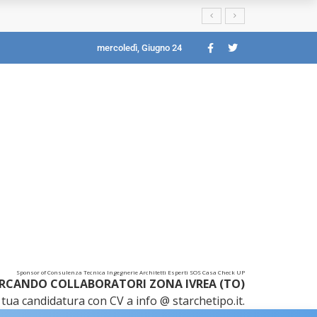
mercoledì, Giugno 24
Sponsor of Consulenza Tecnica Ingegnerie Architetti Esperti SOS Casa Check UP
RCANDO COLLABORATORI ZONA IVREA (TO)
tua candidatura con CV a info @ starchetipo.it.