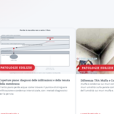
PATOLOGIE EDILIZIE
PATOLOGIE EDILIZIE
Coperture piane: diagnosi delle infiltrazioni e della tenuta
Differenza TRA Muffa e Co
della membrana
muffa e condensa sui muri co
Il tetto piano perde acqua: come trovare il punto e distinguere
muri umidità sulla parete com
infiltrazione e condensa interstiziale, con i metodi diagnostici
dell'umidità sui muri muffa e
per la perizia.
Leggi l’articolo
→
Leggi l’articolo
→