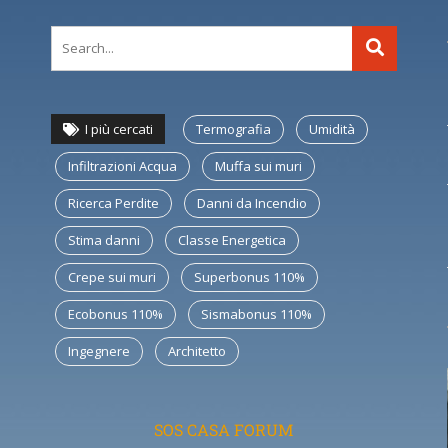
I più cercati
Termografia
Umidità
Infiltrazioni Acqua
Muffa sui muri
Ricerca Perdite
Danni da Incendio
Stima danni
Classe Energetica
Crepe sui muri
Superbonus 110%
Ecobonus 110%
Sismabonus 110%
Ingegnere
Architetto
SOS CASA FORUM