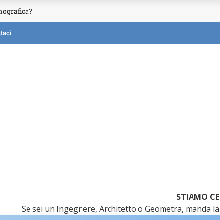
mografica?
taci
STIAMO CE
Se sei un Ingegnere, Architetto o Geometra, manda la 