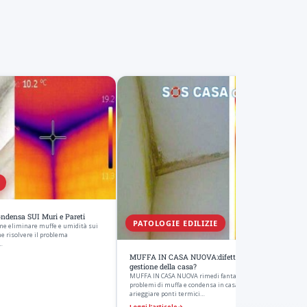
ndensa SUI Muri e Pareti
PATOLOGIE EDILIZIE
me eliminare muffe e umidità sui
e risolvere il problema
…
MUFFA IN CASA NUOVA:difetto di costruzione o cat
gestione della casa?
MUFFA IN CASA NUOVA rimedi fantasiosi dati dai costruttor
problemi di muffa e condensa in casa di nuova costruzione
arieggiare ponti termici…
Leggi l’articolo
→