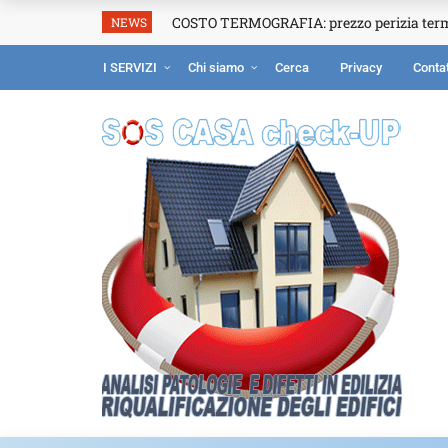
COSTO TERMOGRAFIA: prezzo perizia ter
NEWS
I SERVIZI
Chi siamo
Cerca
Privacy
Contat