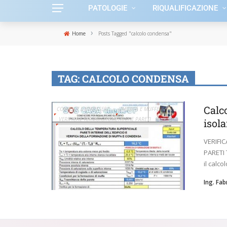
PATOLOGIE
RIQUALIFICAZIONE
›
Home
Posts Tagged "calcolo condensa"
TAG:
CALCOLO CONDENSA
Calc
COMFORT E BENESSERE
UMIDITÀ E MUFFE
VERIFICHE TERMOIGROMETRICHE PARETI
isol
VERIFI
PARETI 
il calco
Ing. Fa