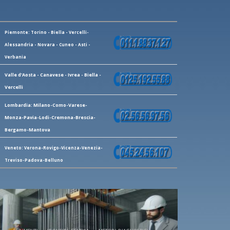
Piemonte: Torino - Biella - Vercelli-
Alessandria - Novara - Cuneo - Asti -
Verbania
Valle d'Aosta - Canavese - Ivrea - Biella -
Vercelli
Lombardia: Milano-Como-Varese-
Monza-Pavia-Lodi-Cremona-Brescia-
Bergamo-Mantova
Veneto: Verona-Rovigo-Vicenza-Venezia-
Treviso-Padova-Belluno