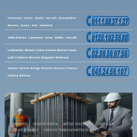
Piemonte: Torino - Biella - Vercelli- Alessandria -
Novara - Cuneo - Asti - Verbania
Valle d'Aosta - Canavese - Ivrea - Biella - Vercelli
Lombardia: Milano-Como-Varese-Monza-Pavia-
Lodi-Cremona-Brescia-Bergamo-Mantova
Veneto: Verona-Rovigo-Vicenza-Venezia-Treviso-
Padova-Belluno
CEDIMENTI
IDONEITÀ STATICA
METODI DIAGNOSTICI
PATOLOGIE
PROVE DI CARICO
VERIFICHE TERMOIGROMETRICHE PARETI