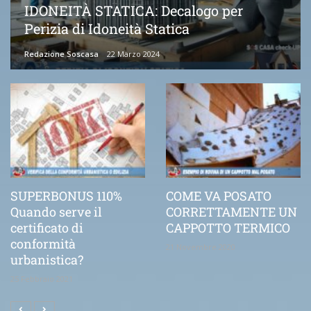
IDONEITÀ STATICA: Decalogo per
Perizia di Idoneità Statica
Redazione Soscasa
22 Marzo 2024
SUPERBONUS 110%
COME VA POSATO
Quando serve il
CORRETTAMENTE UN
certificato di
CAPPOTTO TERMICO
conformità
21 Novembre 2020
urbanistica?
25 Febbraio 2021