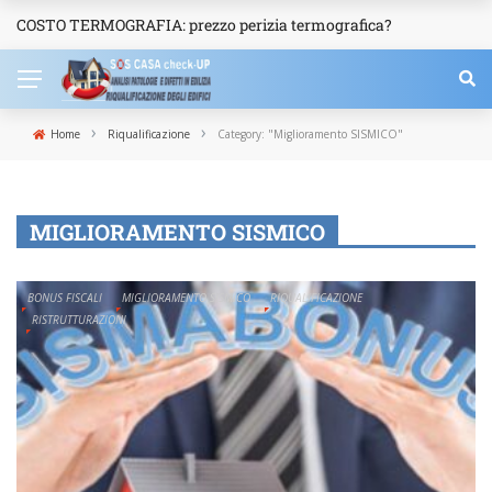
COSTO TERMOGRAFIA: prezzo perizia termografica?
NEWS
›
›
Home
Riqualificazione
Category: "Miglioramento SISMICO"
MIGLIORAMENTO SISMICO
BONUS FISCALI
MIGLIORAMENTO SISMICO
RIQUALIFICAZIONE
RISTRUTTURAZIONI