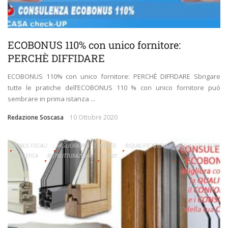
ECOBONUS 110% con unico fornitore:
PERCHÈ DIFFIDARE
ECOBONUS 110% con unico fornitore: PERCHÈ DIFFIDARE Sbrigare
tutte le pratiche dell’ECOBONUS 110 % con unico fornitore può
sembrare in prima istanza ...
Redazione Soscasa
10 Ottobre 2020
BONUS FISCALI
MIGLIORAMENTO SISMICO
RIQUALIFICAZIONE
RIQUALIFICAZIONE
ENERGETICA
RISTRUTTURAZIONI
SERVIZI