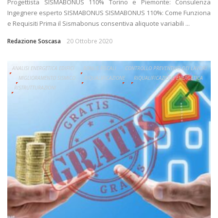
Progettista SISMABONUS 110% Torino e Piemonte: Consulenza
Ingegnere esperto SISMABONUS SISMABONUS 110%: Come Funziona
e Requisiti Prima il Sismabonus consentiva aliquote variabili ...
Redazione Soscasa
20 Ottobre 2020
ANALISI ENERGETICA EDIFICI
BONUS FISCALI
CONTROLLO PREVENTIVO DEI LAVORI
MIGLIORAMENTO SISMICO
RIQUALIFICAZIONE
RIQUALIFICAZIONE ENERGETICA
RISTRUTTURAZIONI