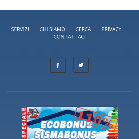
I SERVIZI
CHI SIAMO
CERCA
PRIVACY
CONTATTACI