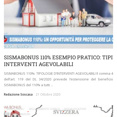
SISMABONUS 110% ESEMPIO PRATICO: TIPI
INTERVENTI AGEVOLABILI
SISMABONUS 110%: TIPOLOGIE D’INTERVENTI AGEVOLABILI Il comma 4
dell’art. 119 del DL 34/2020 prevede l’estensione del beneficio
SISMABONUS del 110% a tutti ...
Redazione Soscasa
21 Ottobre 2020
BONUS FISCALI
MIGLIORAMENTO SISMICO
RIQUALIFICAZIONE
RISTRUTTURAZIONI