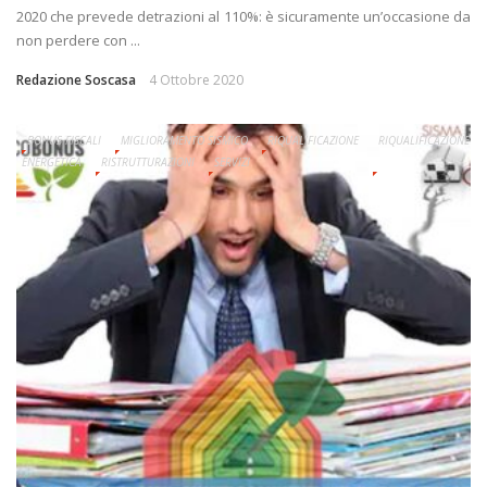
2020 che prevede detrazioni al 110%: è sicuramente un’occasione da
non perdere con ...
Redazione Soscasa
4 Ottobre 2020
BONUS FISCALI
MIGLIORAMENTO SISMICO
RIQUALIFICAZIONE
RIQUALIFICAZIONE
ENERGETICA
RISTRUTTURAZIONI
SERVIZI