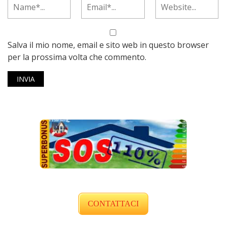
Salva il mio nome, email e sito web in questo browser
per la prossima volta che commento.
CONTATTACI