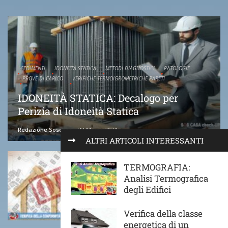
CEDIMENTI
IDONEITÀ STATICA
METODI DIAGNOSTICI
PATOLOGIE
PROVE DI CARICO
VERIFICHE TERMOIGROMETRICHE PARETI
IDONEITÀ STATICA: Decalogo per
Perizia di Idoneità Statica
Redazione Soscasa
22 Marzo 2024
ALTRI ARTICOLI INTERESSANTI
TERMOGRAFIA:
Analisi Termografica
degli Edifici
Verifica della classe
energetica di un