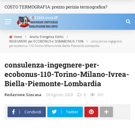
COSTO TERMOGRAFIA: prezzo perizia termografica?
NEWS
›
›
Home
Analisi Energetica Edifici
›
INGEGNERE per ECOBONUS e SISMABONUS 110%
consulenza-ingegnere-
per-ecobonus-110-Torino-Milano-Ivrea-Biella-Piemonte-Lombardia
consulenza-ingegnere-per-
ecobonus-110-Torino-Milano-Ivrea-
Biella-Piemonte-Lombardia
Redazione Soscasa
28 Agosto 2020
0
301
Condividi
Twitter