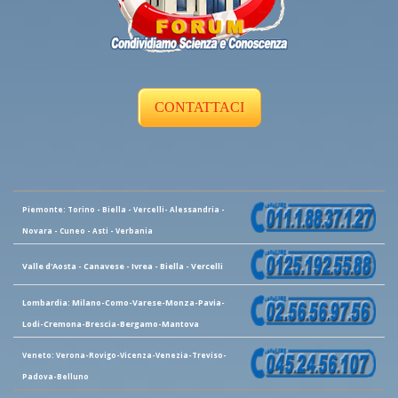
CONTATTACI
Piemonte: Torino - Biella - Vercelli- Alessandria -
Novara - Cuneo - Asti - Verbania
Valle d'Aosta - Canavese - Ivrea - Biella - Vercelli
Lombardia: Milano-Como-Varese-Monza-Pavia-
Lodi-Cremona-Brescia-Bergamo-Mantova
Veneto: Verona-Rovigo-Vicenza-Venezia-Treviso-
Padova-Belluno