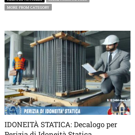
MORE FROM CATEGORY
IDONEITÀ STATICA: Decalogo per
Perizia di Idoneità Statica