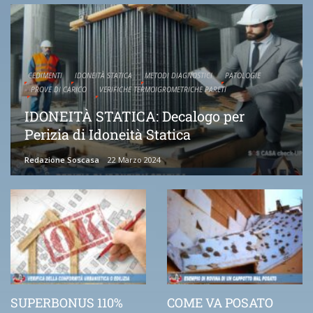
CEDIMENTI
IDONEITÀ STATICA
METODI DIAGNOSTICI
PATOLOGIE
PROVE DI CARICO
VERIFICHE TERMOIGROMETRICHE PARETI
IDONEITÀ STATICA: Decalogo per
Perizia di Idoneità Statica
Redazione Soscasa
22 Marzo 2024
SUPERBONUS 110%
COME VA POSATO