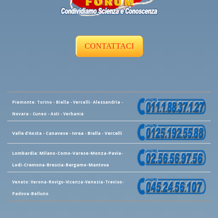
CONTATTACI
Piemonte: Torino - Biella - Vercelli- Alessandria -
Novara - Cuneo - Asti - Verbania
Valle d'Aosta - Canavese - Ivrea - Biella - Vercelli
Lombardia: Milano-Como-Varese-Monza-Pavia-
Lodi-Cremona-Brescia-Bergamo-Mantova
Veneto: Verona-Rovigo-Vicenza-Venezia-Treviso-
Padova-Belluno