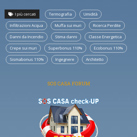
I più cercati
Termografia
Umidità
Infiltrazioni Acqua
Muffa sui muri
Ricerca Perdite
Danni da Incendio
Stima danni
Classe Energetica
Crepe sui muri
Superbonus 110%
Ecobonus 110%
Sismabonus 110%
Ingegnere
Architetto
SOS CASA FORUM