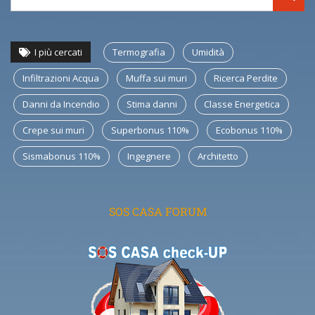
I più cercati
Termografia
Umidità
Infiltrazioni Acqua
Muffa sui muri
Ricerca Perdite
Danni da Incendio
Stima danni
Classe Energetica
Crepe sui muri
Superbonus 110%
Ecobonus 110%
Sismabonus 110%
Ingegnere
Architetto
SOS CASA FORUM