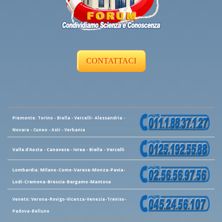
CONTATTACI
Piemonte: Torino - Biella - Vercelli- Alessandria -
Novara - Cuneo - Asti - Verbania
Valle d'Aosta - Canavese - Ivrea - Biella - Vercelli
Lombardia: Milano-Como-Varese-Monza-Pavia-
Lodi-Cremona-Brescia-Bergamo-Mantova
Veneto: Verona-Rovigo-Vicenza-Venezia-Treviso-
Padova-Belluno