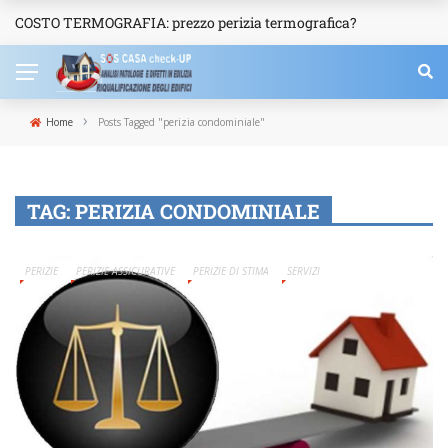
COSTO TERMOGRAFIA: prezzo perizia termografica?
NEWS
›
Home
Posts Tagged "perizia condominiale"
TAG:
PERIZIA CONDOMINIALE
PERIZIE
PERIZIE ASSICURATIVE
PERIZIE DI STIMA
SERVIZI