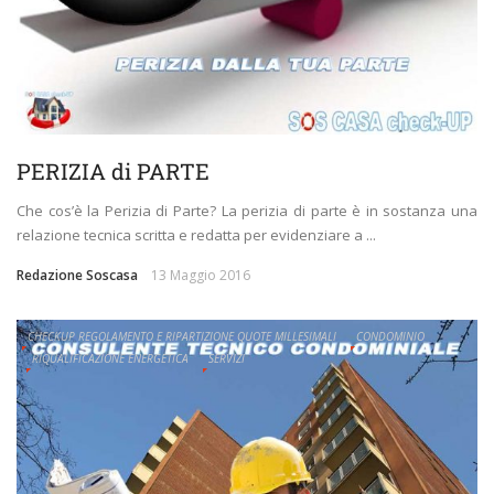
PERIZIA di PARTE
Che cos’è la Perizia di Parte? La perizia di parte è in sostanza una
relazione tecnica scritta e redatta per evidenziare a ...
Redazione Soscasa
13 Maggio 2016
CHECKUP REGOLAMENTO E RIPARTIZIONE QUOTE MILLESIMALI
CONDOMINIO
RIQUALIFICAZIONE ENERGETICA
SERVIZI