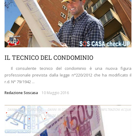
IL TECNICO DEL CONDOMINIO
Il consulente tecnico del condominio è una nuova figura
professionale prevista dalla legge n°220/2012 che ha modificato il
r.d. N° 79/1942 ...
Redazione Soscasa
10 Maggio 2016
DANNI DA INFILTRAZIONI
DANNI IN CONDOMINIO
PERDITE E INFILTRAZIONI ACQUA
CONDOMINIO
PERIZIE
PERIZIE ASSICURATIVE