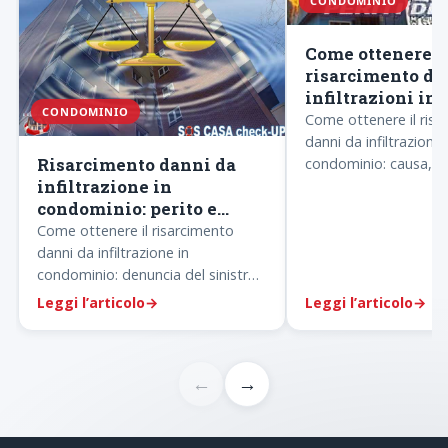
CONDOMINIO
Come ottenere i
risarcimento da
infiltrazioni in
CONDOMINIO
condominio
Come ottenere il risa
danni da infiltrazioni i
Risarcimento danni da
condominio: causa,
infiltrazione in
documentazione del 
condominio: perito e
assicurazione e ruolo 
avvocato
Come ottenere il risarcimento
danni da infiltrazione in
condominio: denuncia del sinistro,
perito di parte, controperizia,
Leggi l’articolo
→
Leggi l’articolo
→
trattativa con l
←
→