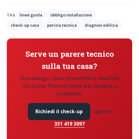
linee guida
obbligo installazione
TAG
check-up casa
perizia tecnica
diagnosi edilizia
Serve un parere tecnico
sulla tua casa?
Sopralluogo, rilievi strumentali e relazione
con prove. Prima di comprare, vendere o
contestare.
Richiedi il check-up
oppure
351 419 3097