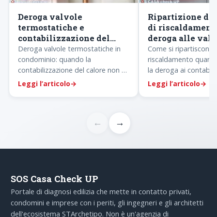
Deroga valvole
Ripartizione del
termostatiche e
di riscaldament
contabilizzazione del
deroga alle val
calore in condominio
termostatiche
Deroga valvole termostatiche in
Come si ripartiscono 
condominio: quando la
riscaldamento quand
contabilizzazione del calore non e
la deroga ai contabiliz
obbligatoria e come dimostrarlo
criterio millesimale,
Leggi l’articolo
→
Leggi l’articolo
→
con relazione tecnica…
volontario e…
←
→
SOS Casa Check UP
Portale di diagnosi edilizia che mette in contatto privati,
condomini e imprese con i periti, gli ingegneri e gli architetti
dell'ecosistema STArchetipo. Non è un'agenzia di