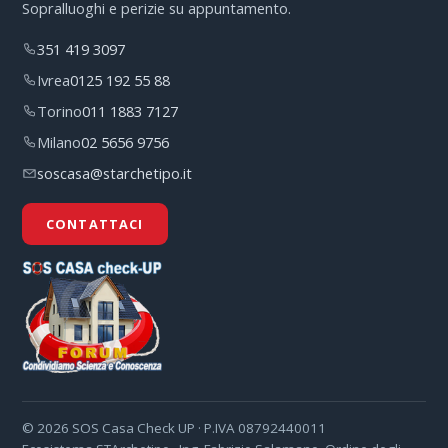
Sopralluoghi e perizie su appuntamento.
351 419 3097
Ivrea
0125 192 55 88
Torino
011 1883 7127
Milano
02 5656 9756
soscasa@starchetipo.it
CONTATTACI
©
2026
SOS Casa Check UP · P.IVA 08792440011