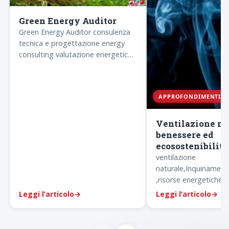
Green Energy Auditor
Green Energy Auditor consulenza
tecnica e progettazione energy
consulting valutazione energetica
edifici riqualificazione energetica
ecosostenibile
APPROFONDIMENTI
Ventilazione na
benessere ed
ecosostenibilità
ventilazione
naturale,Inquinament
,risorse energetiche,
bioclimatica,riqualific
Leggi l’articolo
→
Leggi l’articolo
→
energetica edifici,arc