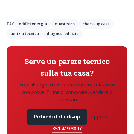
edifici energia
quasi zero
check-up casa
TAG
perizia tecnica
diagnosi edilizia
Serve un parere tecnico
sulla tua casa?
Sopralluogo, rilievi strumentali e relazione
con prove. Prima di comprare, vendere o
contestare.
Richiedi il check-up
oppure
351 419 3097