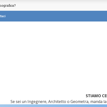
mografica?
taci
STIAMO CE
Se sei un Ingegnere, Architetto o Geometra, manda la 