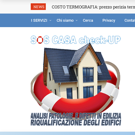
COSTO TERMOGRAFIA: prezzo perizia ter
NEWS
I SERVIZI
Chi siamo
Cerca
Privacy
Contat