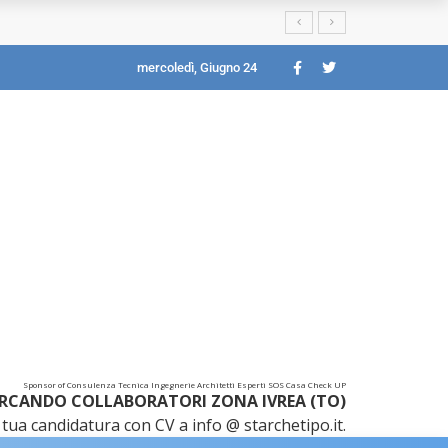
mercoledì, Giugno 24
Sponsor of Consulenza Tecnica Ingegnerie Architetti Esperti SOS Casa Check UP
RCANDO COLLABORATORI ZONA IVREA (TO)
tua candidatura con CV a info @ starchetipo.it.