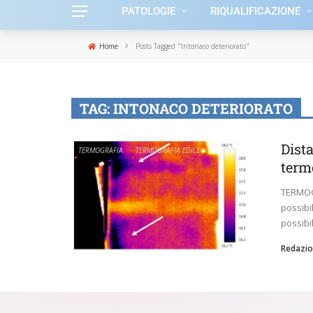
PATOLOGIE
RIQUALIFICAZIONE
›
Home
Posts Tagged "Intonaco deteriorato"
TAG:
INTONACO DETERIORATO
Dista
TERMOGRAFIA
TERMOGRAFIA EDILE
term
TERMOGR
possibil
possibili
Redazio