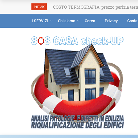
COSTO TERMOGRAFIA: prezzo perizia ter
NEWS
I SERVIZI
Chi siamo
Cerca
Privacy
Contat