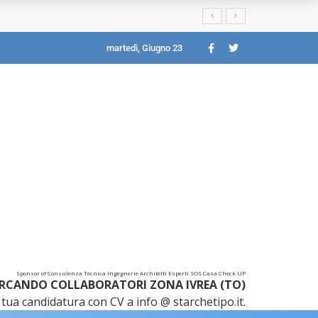
martedì, Giugno 23
Sponsor of Consulenza Tecnica Ingegnerie Architetti Esperti SOS Casa Check UP
RCANDO COLLABORATORI ZONA IVREA (TO)
tua candidatura con CV a info @ starchetipo.it.