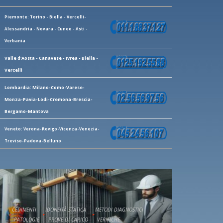
Piemonte: Torino - Biella - Vercelli-
Alessandria - Novara - Cuneo - Asti -
Verbania
Valle d'Aosta - Canavese - Ivrea - Biella -
Vercelli
Lombardia: Milano-Como-Varese-
Monza-Pavia-Lodi-Cremona-Brescia-
Bergamo-Mantova
Veneto: Verona-Rovigo-Vicenza-Venezia-
Treviso-Padova-Belluno
CEDIMENTI
IDONEITÀ STATICA
METODI DIAGNOSTICI
PATOLOGIE
PROVE DI CARICO
VERIFICHE