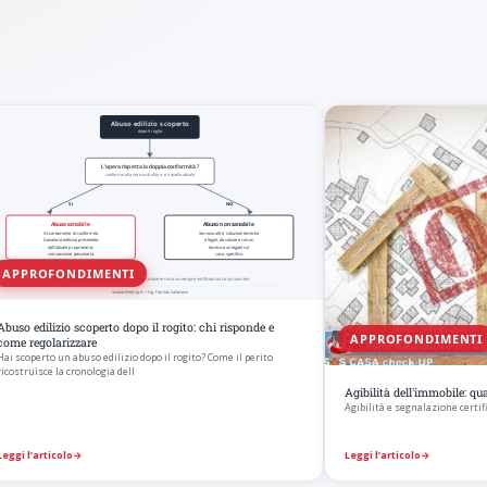
APPROFONDIMENTI
Abuso edilizio scoperto dopo il rogito: chi risponde e
APPROFONDIMENTI
come regolarizzare
Hai scoperto un abuso edilizio dopo il rogito? Come il perito
ricostruisce la cronologia dell
Agibilità dell'immobile: q
Agibilità e segnalazione certifi
Leggi l’articolo
→
Leggi l’articolo
→