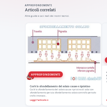
APPROFONDIMENTI
Articoli correlati
Altre guide e casi reali dei nostri tecnici.
APPROFONDIMENTI
Cos’è lo sfondellamento del solaio cause e ripristino
Cos'è lo sfondellamento del solaio cause ripristino di solai con
sfondellamento perizia sfondellamento solaio controllo pericolo
crollo intonaco…
Leggi l’articolo
→