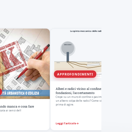
APPROFONDIMENTI
Alberi e radici vicino al confine: danni a muri e
fondazioni, l'accertamento
Crepe su un muro di confine o pavimentazione sollevata vic
un albero: colpa delle radici? Come si accerta il nesso tecnico
prima di agire.
uando manca e cosa fare
cata ai sensi dell
Leggi l’articolo
→