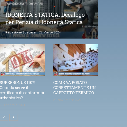
TERMOIGROMETRICHE PARETI
IDONEITÀ STATICA: Decalogo
per Perizia di Idoneità Statica
Redazione Soscasa
22 Marzo 2024
SUPERBONUS 110%
COME VA POSATO
Quando serve il
CORRETTAMENTE UN
certificato di conformità
CAPPOTTO TERMICO
urbanistica?
21 Novembre 2020
25 Febbraio 2021