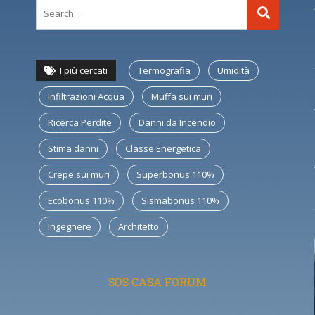
I più cercati
Termografia
Umidità
Infiltrazioni Acqua
Muffa sui muri
Ricerca Perdite
Danni da Incendio
Stima danni
Classe Energetica
Crepe sui muri
Superbonus 110%
Ecobonus 110%
Sismabonus 110%
Ingegnere
Architetto
SOS CASA FORUM